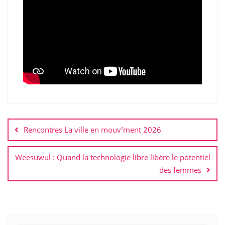
Navigation
de
Rencontres La ville en mouv’ment 2026
l’article
Weesuwul : Quand la technologie libre libère le potentiel
des femmes