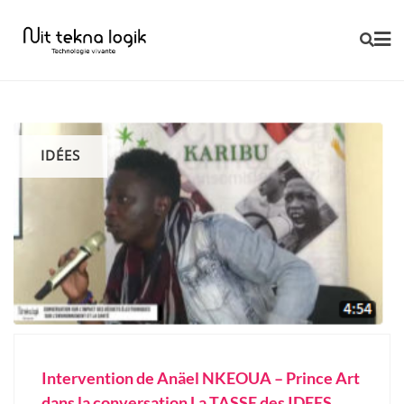
Skip
to
content
IDÉES
Intervention de Anäel NKEOUA – Prince Art
dans la conversation La TASSE des IDEES