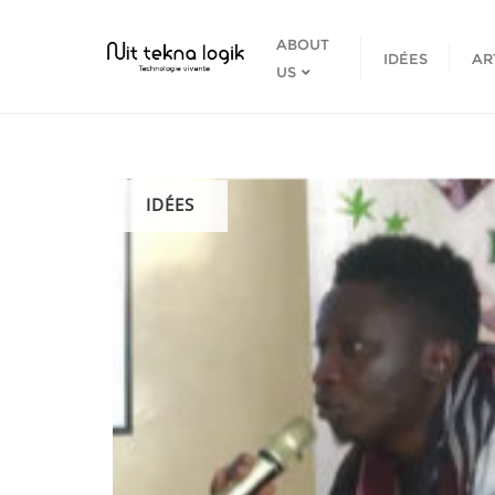
Skip
to
ABOUT
IDÉES
AR
content
US
IDÉES