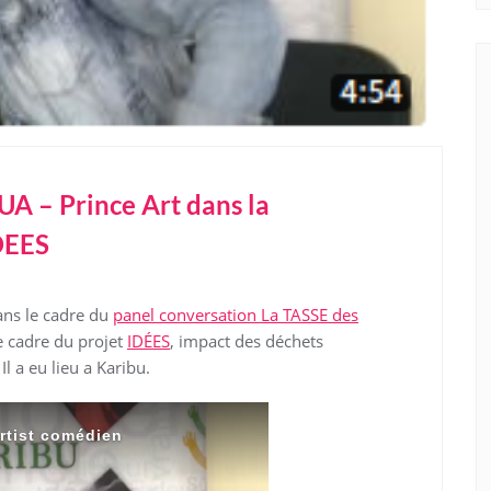
A – Prince Art dans la
DEES
ans le cadre du
panel conversation La TASSE des
le cadre du projet
IDÉES
, impact des déchets
l a eu lieu a Karibu.